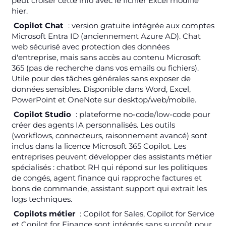
peut croiser cette info avec le fichier Excel modifié
hier.
Copilot Chat
: version gratuite intégrée aux comptes
Microsoft Entra ID (anciennement Azure AD). Chat
web sécurisé avec protection des données
d'entreprise, mais sans accès au contenu Microsoft
365 (pas de recherche dans vos emails ou fichiers).
Utile pour des tâches générales sans exposer de
données sensibles. Disponible dans Word, Excel,
PowerPoint et OneNote sur desktop/web/mobile.
Copilot Studio
: plateforme no-code/low-code pour
créer des agents IA personnalisés. Les outils
(workflows, connecteurs, raisonnement avancé) sont
inclus dans la licence Microsoft 365 Copilot. Les
entreprises peuvent développer des assistants métier
spécialisés : chatbot RH qui répond sur les politiques
de congés, agent finance qui rapproche factures et
bons de commande, assistant support qui extrait les
logs techniques.
Copilots métier
: Copilot for Sales, Copilot for Service
et Copilot for Finance sont intégrés sans surcoût pour