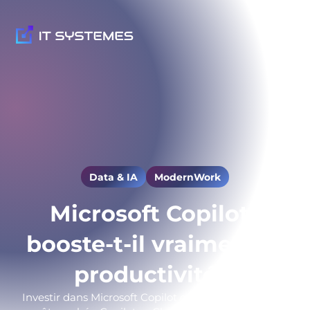
Data & IA
ModernWork
Microsoft Copilot :
booste-t-il vraiment la
productivité ?
Investir dans Microsoft Copilot ou pas ? ROI réaliste,