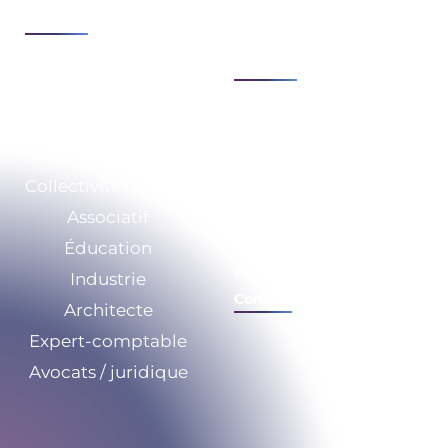
Modernisation &
Voir tout
agilité du SI
Voir tout
Secteurs
Expertises
Société de Services
Qui sommes-nous ?
Collectivités locales
RSE
Associatif
Nos ressources
Éducation
Calculez vos
économies
Industrie
Contact
Architecte
Expert-comptable
Avocats / juridique