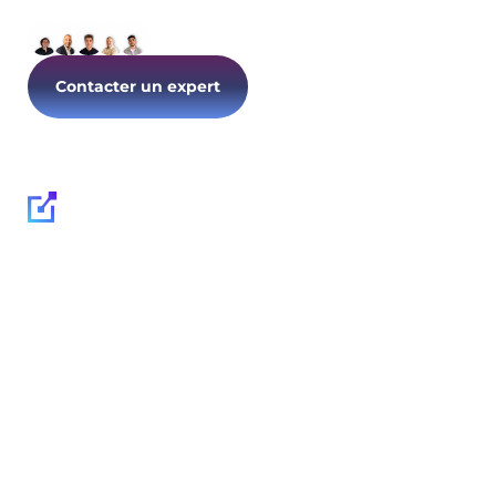
Contacter un expert
Suivez-nous :
Expertises
Enjeux
Cybersécurité
Stratégie & conseils
de transformation
Cloud & infrastructure
Sécurité & conformité
Développement &
numérique
automatisation