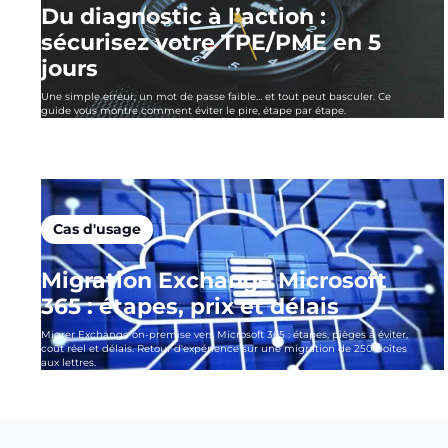
Du diagnostic à l’action :
sécurisez votre TPE/PME en 5
jours
Une simple erreur, un mot de passe faible… et tout peut basculer. Ce
guide vous montre comment éviter le pire, étape par étape.
Cas d'usage
Migration Exchange Microsoft
365 : étapes, prix et délais
Migrer Exchange on-premise vers Microsoft 365 : étapes, pièges à éviter,
coût réel et délais. Retour d'expérience sur une migration de 250 boîtes
aux lettres.