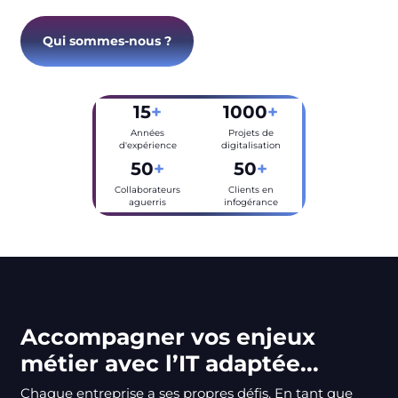
Qui sommes-nous ?
15
+
1000
+
Années
Projets de
d'expérience
digitalisation
50
+
50
+
Collaborateurs
Clients en
aguerris
infogérance
Accompagner vos enjeux
métier avec l’IT adaptée...
Chaque entreprise a ses propres défis. En tant que