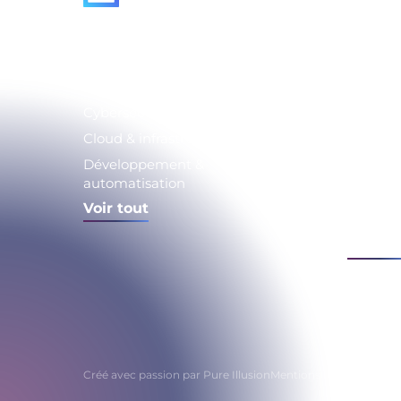
Expertises
Enjeu
Cybersécurité
Stratégi
transfo
Cloud & infrastructure
Sécurit
Développement &
numéri
automatisation
Modernis
Voir tout
SI
Voir to
Créé avec passion par
Pure Illusion
Mentions légales
Politiqu