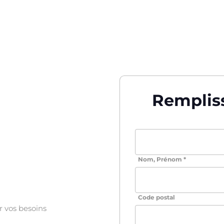
es
Vos enjeux
Secteurs d'activité
Ressources
Rempliss
r en
Nom, Prénom *
Code postal
 vos besoins