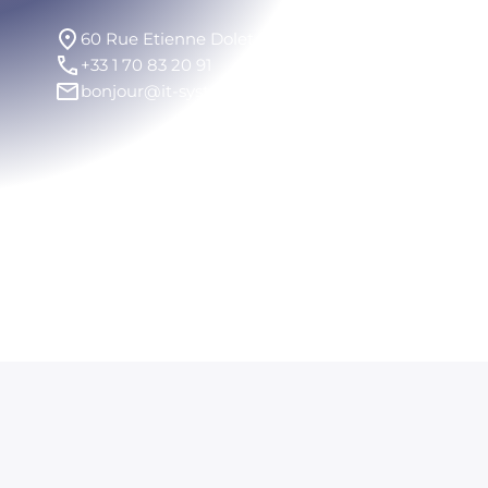
60 Rue Etienne Dolet 92240 Malakoff
+33 1 70 83 20 91
bonjour@it-systemes.fr