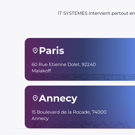
IT SYSTEMES intervient partout en 
Paris
60 Rue Etienne Dolet, 92240
Malakoff
Annecy
15 Boulevard de la Rocade, 74000
Annecy