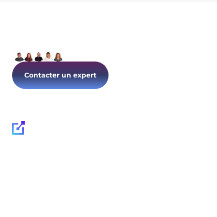
Parlons de votre IT dès
aujourd’hui !
Contacter un expert
Suivez-nous :
Expertises
Enjeux
Cybersécurité
Stratégie & conseils