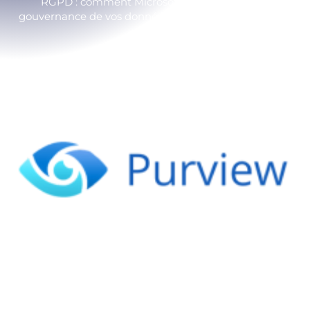
RGPD : comment Microsoft Purview unifie la
gouvernance de vos données multicloud, on-premise
et SaaS.