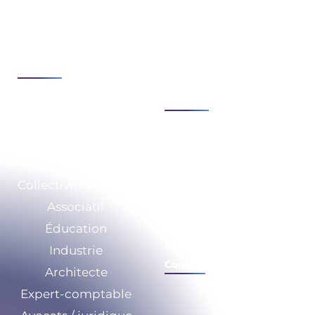
de transformation
Cloud & infrastructure
Sécurité & conformité
Développement &
numérique
automatisation
Modernisation &
Voir tout
agilité du SI
Voir tout
Secteurs
Expertises
Société de Services
Qui sommes-nous ?
Collectivités locales
RSE
Associatif
Nos ressources
Éducation
Calculez vos
économies
Industrie
Contact
Architecte
Expert-comptable