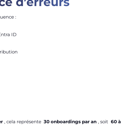
e d’erreurs
uence :
Entra ID
tribution
er
, cela représente
30 onboardings par an
, soit
60 à