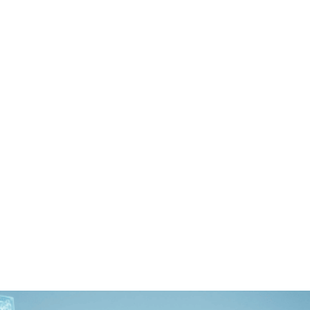
es
Vos enjeux
Secteurs d'activité
Ressources
boarding : automatiser
recrues
’onboarding collaborateur capable d’automatiser l’ensemble d
accès, communications). Il permet aux DSI de PME et d’ETI de
les erreurs et d’améliorer l’expérience des nouveaux collabora