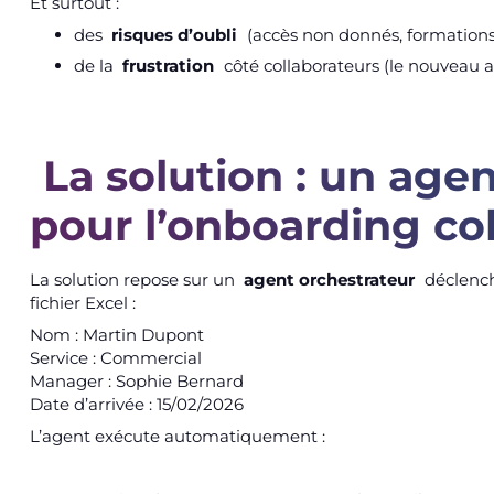
Et surtout :
des
risques d’oubli
(accès non donnés, formations 
de la
frustration
côté collaborateurs (le nouveau arr
La solution : un age
pour l’onboarding co
La solution repose sur un
agent orchestrateur
déclench
fichier Excel :
Nom : Martin Dupont
Service : Commercial
Manager : Sophie Bernard
Date d’arrivée : 15/02/2026
L’agent exécute automatiquement :