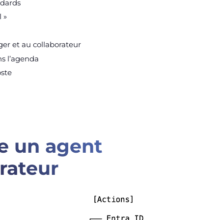
ndards
 »
er et au collaborateur
ns l’agenda
oste
e un agent
rateur