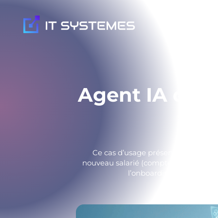
Nos expertis
Agent IA d'on
Ce cas d’usage présente un agent d
nouveau salarié (comptes, licences, 
l’onboarding, de limiter 