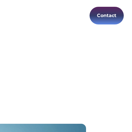
Contact
Carrières
FR
 l'arrivée des
es tâches IT liées à l’arrivée d’un
 réduire fortement le temps passé sur
teurs dès le premier jour.