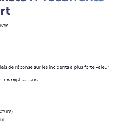
rt
ves :
ais de réponse sur les incidents à plus forte valeur
êmes explications.
lôture)
if.