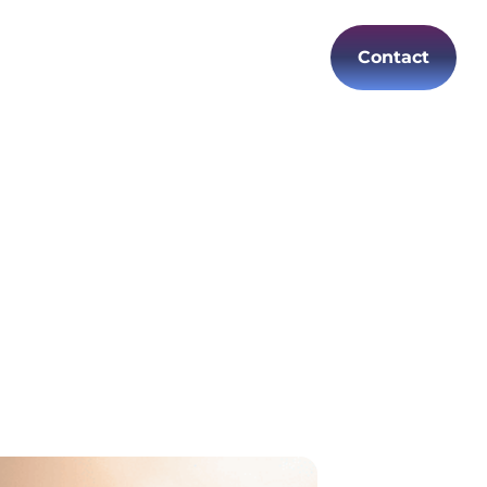
Contact
Carrières
FR
ser le support
iter automatiquement les demandes IT
gérants de réduire significativement le
es utilisateurs.