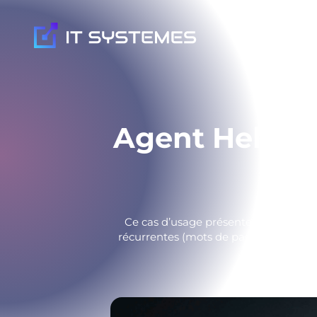
Nos expertis
Agent Helpdes
Ce cas d’usage présente un agent He
récurrentes (mots de passe, accès, mes
volume de ticke