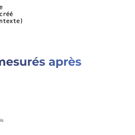
mesurés après
és