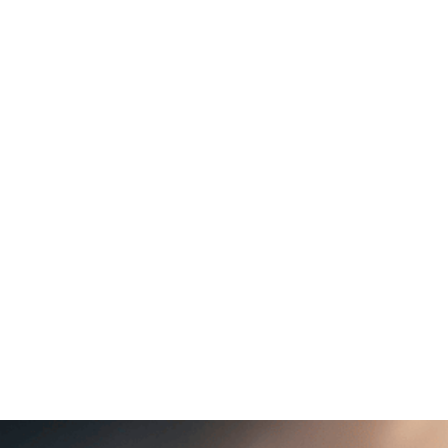
es
Vos enjeux
Secteurs d'activité
Ressources
k niveau 1 : automati
IT récurrent
lpdesk niveau 1 intégré à Microsoft Teams, capable de tra
sagerie, VPN). Il permet aux équipes IT internes et aux info
ts, d’accélérer les résolutions et d’améliorer la satisfaction d