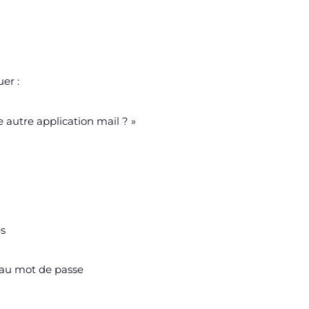
er :
 autre application mail ? »
es
eau mot de passe