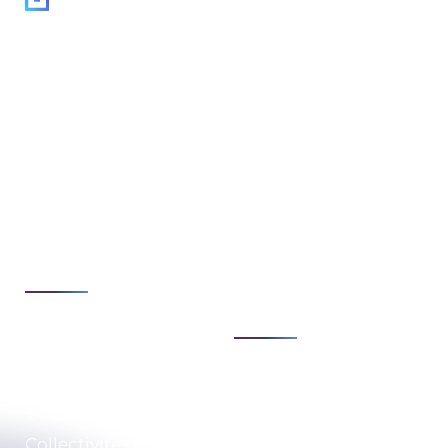
Suivez-nous :
Expertises
Enjeux
Cybersécurité
Stratégie & conseils
de transformation
Cloud & infrastructure
Sécurité & conformité
Développement &
numérique
automatisation
Modernisation &
Voir tout
agilité du SI
Voir tout
Secteurs
Expertises
Société de Services
Qui sommes-nous ?
Collectivités locales
RSE