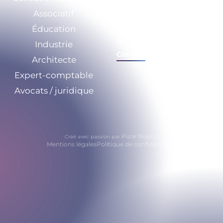
Associatif
Nos ressources
Éducation
Calculez vos
économies
Industrie
Contact
Architecte
Expert-comptable
Avocats / juridique
Pure Illusion
Créé avec passion par
Mentions légales
Politique de confidentialité