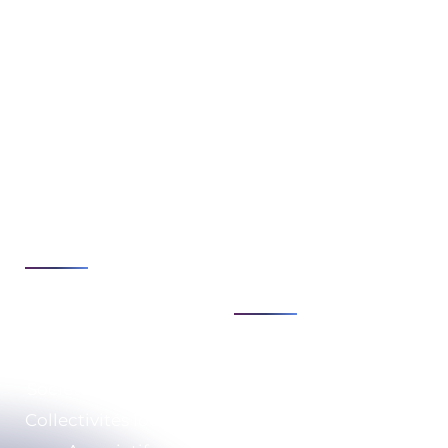
Expertises
Enjeux
Cybersécurité
Stratégie & conseils
de transformation
Cloud & infrastructure
Sécurité & conformité
Développement &
numérique
automatisation
Modernisation &
Voir tout
agilité du SI
Voir tout
Secteurs
Expertises
Société de Services
Qui sommes-nous ?
Collectivités locales
RSE