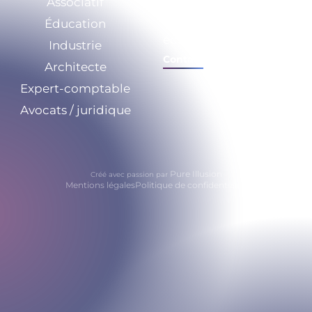
Associatif
Nos ressources
Éducation
Calculez vos
économies
Industrie
Contact
Architecte
Expert-comptable
Avocats / juridique
Pure Illusion
Créé avec passion par
Mentions légales
Politique de confidentialité