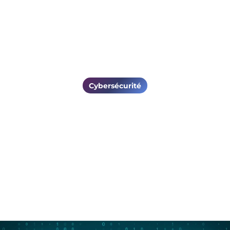
es
Vos enjeux
Secteurs d'activité
Ressources
Cybersécurité
hing : détecter et pro
entreprise [Guide 2026
de compromission en entreprise. Comment reconnaître ces at
durcir vos postes pour les bloquer.