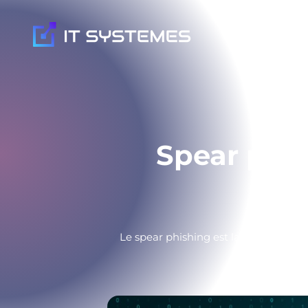
Nos expertis
Spear phis
Le spear phishing est la 1ère cause 