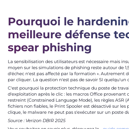
Pourquoi le hardenin
meilleure défense te
spear phishing
La sensibilisation des utilisateurs est nécessaire mais ins
moyen sur les simulations de phishing reste autour de 1,5
d'échec n'est pas affecté par la formation ». Autrement d
par cliquer. La question n'est pas de savoir SI quelqu'u
C'est pourquoi la protection technique du poste de travai
d'exploitation après le clic : les macros Office provenan
restreint (Constrained Language Mode), les règles ASR 
fichiers non fiables, le Print Spooler est désactivé sur le
clique, le malware ne peut pas s'exécuter sur un poste du
Source : Verizon DBIR 2025
Vous souhaitez en savoir plus, découvrez le
guide comp