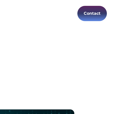
Contact
Carrières
FR
téger votre
]
taques ciblées, former vos équipes et