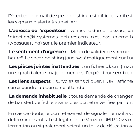
Détecter un email de spear phishing est difficile car il 
les signaux d'alerte à surveiller :
L'adresse de l'expéditeur
: vérifiez le domaine exact, 
"direction@itsystemes-factures.com" n'est pas un email 
(typosquatting) sont le premier indicateur.
Le sentiment d'urgence :
"Merci de valider ce virement
heure". Le spear phishing joue systématiquement sur l'urg
Les pièces jointes inattendues
: un fichier .docm (macro
un signal d'alerte majeur, même si l'expéditeur semble 
Les liens suspects
: survolez sans cliquer. L'URL affiché
correspondre au domaine attendu.
La demande inhabituelle
: toute demande de changem
de transfert de fichiers sensibles doit être vérifiée par u
En cas de doute, le bon réflexe est de signaler l'email à
déterminer seul s'il est légitime. Le Verizon DBIR 2025 m
formation au signalement voient un taux de détection 4 f