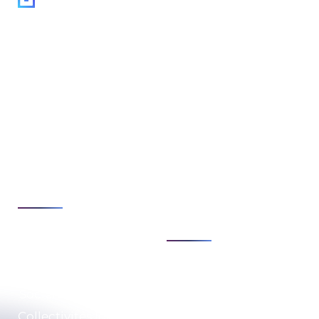
Suivez-nous :
Expertises
Enjeux
Cybersécurité
Stratégie & conseils
de transformation
Cloud & infrastructure
Sécurité & conformité
Développement &
numérique
automatisation
Modernisation &
Voir tout
agilité du SI
Voir tout
Secteurs
Expertises
Société de Services
Qui sommes-nous ?
Collectivités locales
RSE