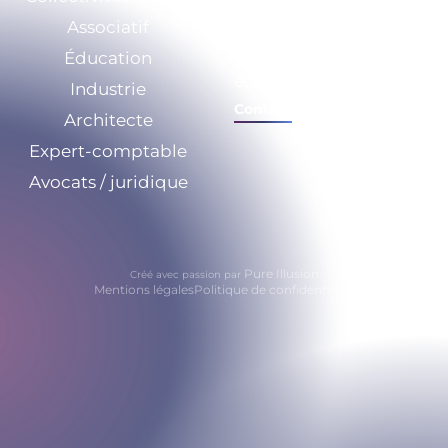
Associatif
Nos ressources
Éducation
Calculez vos
économies
Industrie
Contact
Architecte
Expert-comptable
Avocats / juridique
Pure Illusion
Créé avec passion par
Mentions légales
Politique de confidentialité