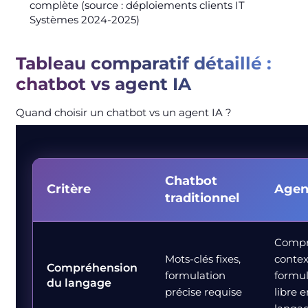
complète (source : déploiements clients IT
Systèmes 2024-2025)
Tableau comparatif détaillé :
chatbot vs agent IA
Quand choisir un chatbot vs un agent IA ?
Chatbot
Critère
Agen
traditionnel
Compr
Mots-clés fixes,
contex
Compréhension
formulation
formul
du langage
précise requise
libre e