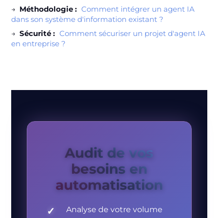
→
Méthodologie :
Comment intégrer un agent IA
dans son système d'information existant ?
→
Sécurité :
Comment sécuriser un projet d'agent IA
en entreprise ?
Audit de vos
besoins en
automatisation
Analyse de votre volume
✓