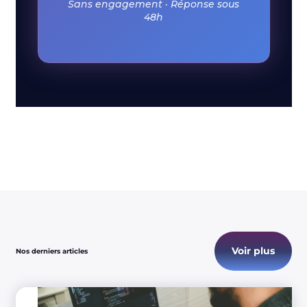
Sans engagement · Réponse sous
48h
Voir plus
Nos derniers articles