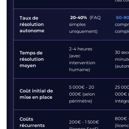
20-40%
(FAQ
60-8
Taux de
résolution
simples
compri
autonome
uniquement)
compl
2-4 heures
30 sec
Temps de
(avec
résolution
minut
intervention
moyen
(autom
humaine)
5 000€ - 20
25 000
Coût initial de
000€ (selon
000€ 
mise en place
périmètre)
intégr
800€ 
Coûts
200€ - 1 500€
récurrents
(licen
(licence SaaS)