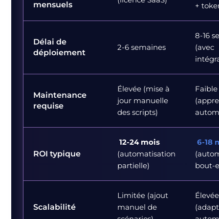
mensuels
+ toke
8-16 s
Délai de
2-6 semaines
(avec
déploiement
intégra
Élevée (mise à
Faible
Maintenance
jour manuelle
(appre
requise
des scripts)
autom
12-24 mois
6-18 
ROI typique
(automatisation
(autom
partielle)
bout-e
Limitée (ajout
Élevée
Scalabilité
manuel de
(adapt
scénarios)
autom