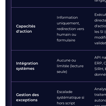
langag
Exécut
Information
direct
uniquement,
d'acti
Capacités
redirection vers
d'action
les SI 
humain ou
modifi
formulaire
valida
API na
Aucune ou
ERP, 
Intégration
limitée (lecture
systèmes
SIRH, 
seule)
donné
Analys
Escalade
traite
Gestion des
systématique si
exceptions
auton
hors script
cas c