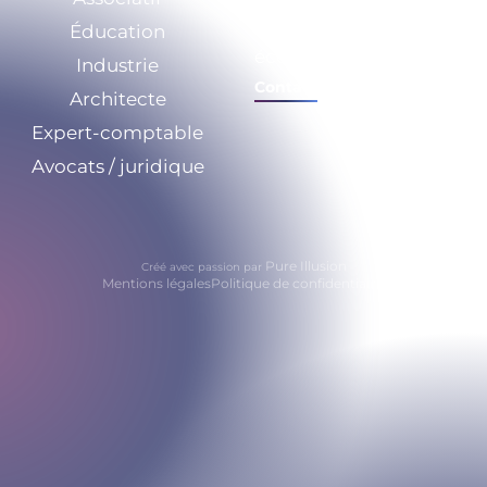
Éducation
Calculez vos
économies
Industrie
Contact
Architecte
Expert-comptable
Avocats / juridique
Pure Illusion
Créé avec passion par
Mentions légales
Politique de confidentialité