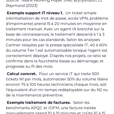
Source : NBER Working Paper 31161, Brynjolfsson, Li,
Raymond (2023)
Exemple support IT niveau 1.
Un ticket simple
(réinitialisation de mot de passe, accès VPN, problème
d'imprimante) prend 15 à 20 minutes en moyenne en
traitement manuel. Avec un agent IA branché sur la
base de connaissances, le traitement descend à 1 à 3
minutes pour les cas standards. Selon les analyses
Gartner relayées par la presse spécialisée IT, 40 à 60%
du volume Tier 1 est automatisable lorsque l'agent est
correctement déployé. D'après nos projets, ce ratio se
confirme dans la fourchette basse au démarrage, et
progresse au fil des mois.
Calcul concret.
Pour un service IT qui traite 500
tickets N1 par mois, automatiser 50% du volume libère
environ 75 à 100 heures techniciens chaque mois, soit
l'équivalent d'un mi-temps redéployable sur du N2 ou
de la maintenance préventive.
Exemple traitement de factures.
Selon les
benchmarks APQC et IOFM, une facture traitée
manuellement prend 10 à 15 minutes et coûte 10 à 15