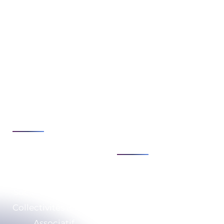
Expertises
Enjeux
Cybersécurité
Stratégie & conseils
de transformation
Cloud & infrastructure
Sécurité & conformité
Développement &
numérique
automatisation
Modernisation &
Voir tout
agilité du SI
Voir tout
Secteurs
Expertises
Société de Services
Qui sommes-nous ?
Collectivités locales
RSE
Associatif
Nos ressources